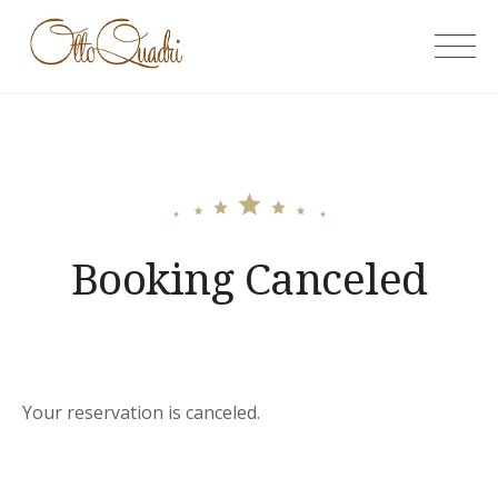
Skip
to
OttoQuadri
content
Booking Canceled
Your reservation is canceled.