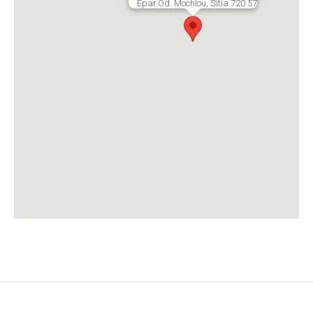
Epar.Od. Mochlou, Sitia 720 57