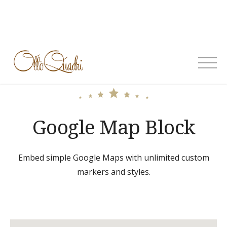
Skip
to
content
OttoQuadri
Google Map Block
Embed simple Google Maps with unlimited custom
markers and styles.