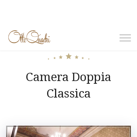
Skip
to
content
OttoQuadri
Camera Doppia
Classica