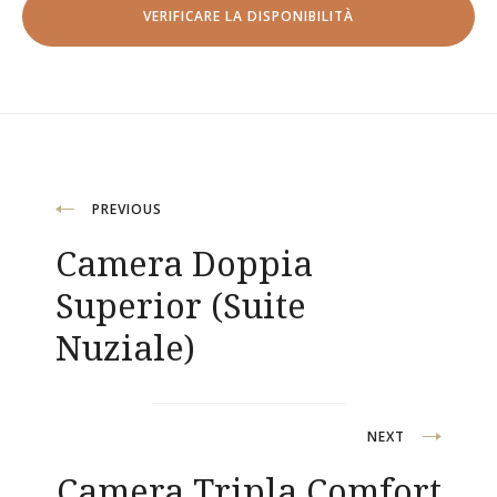
Navigazione
PREVIOUS
Camera Doppia
articoli
Superior (Suite
Nuziale)
NEXT
Camera Tripla Comfort