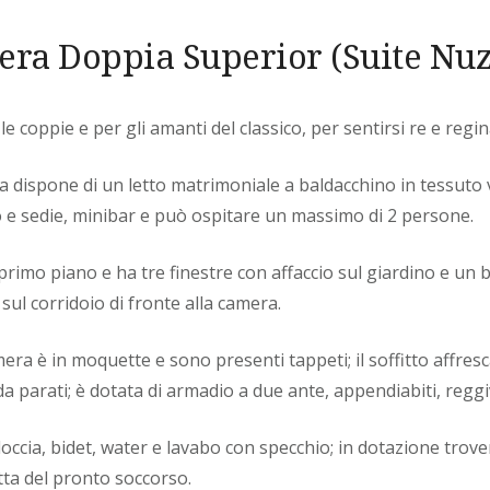
ra Doppia Superior (Suite Nuz
le coppie e per gli amanti del classico, per sentirsi re e regi
dispone di un letto matrimoniale a baldacchino in tessuto v
o e sedie, minibar e può ospitare un massimo di 2 persone.
 primo piano e ha tre finestre con affaccio sul giardino e un
sul corridoio di fronte alla camera.
era è in moquette e sono presenti tappeti; il soffitto affres
da parati; è dotata di armadio a due ante, appendiabiti, reggi
doccia, bidet, water e lavabo con specchio; in dotazione trove
etta del pronto soccorso.