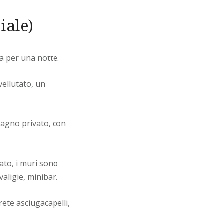
iale)
na per una notte.
ellutato, un
 bagno privato, con
cato, i muri sono
valigie, minibar.
rete asciugacapelli,