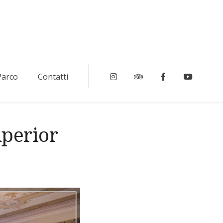
 Parco
Contatti
Instagram
Tripadvisor
Facebook
Youtub
uperior